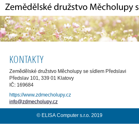
KONTAKTY
Zemědělské družstvo Měcholupy se sídlem Předslavi
Předslav 101, 339 01 Klatovy
IČ: 169684
https://www.zdmecholupy.cz
info@zdmecholupy.cz
© ELISA Computer s.r.o. 2019